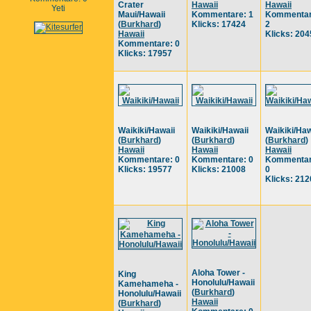
Crater
Hawaii
Hawaii
Yeti
Maui/Hawaii
Kommentare: 1
Kommentar
(
Burkhard
)
Klicks: 17424
2
Hawaii
Klicks: 204
Kommentare: 0
Klicks: 17957
Waikiki/Hawaii
Waikiki/Hawaii
Waikiki/Haw
(
Burkhard
)
(
Burkhard
)
(
Burkhard
)
Hawaii
Hawaii
Hawaii
Kommentare: 0
Kommentare: 0
Kommentar
Klicks: 19577
Klicks: 21008
0
Klicks: 212
Aloha Tower -
King
Honolulu/Hawaii
Kamehameha -
(
Burkhard
)
Honolulu/Hawaii
Hawaii
(
Burkhard
)