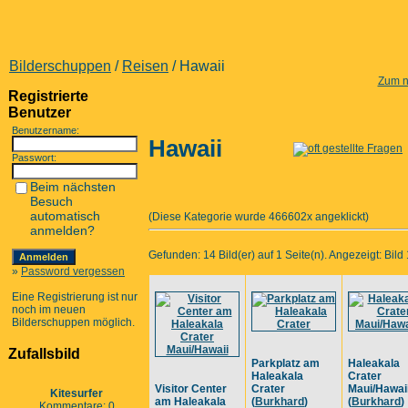
Bilderschuppen
/
Reisen
/ Hawaii
Zum n
Registrierte
Benutzer
Benutzername:
Hawaii
Passwort:
Beim nächsten
Besuch
automatisch
(Diese Kategorie wurde 466602x angeklickt)
anmelden?
Gefunden: 14 Bild(er) auf 1 Seite(n). Angezeigt: Bild 
»
Password vergessen
Eine Registrierung ist nur
noch im neuen
Bilderschuppen möglich.
Zufallsbild
Parkplatz am
Haleakala
Haleakala
Crater
Visitor Center
Crater
Maui/Hawai
Kitesurfer
am Haleakala
(
Burkhard
)
(
Burkhard
)
Kommentare: 0