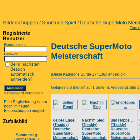
Bilderschuppen
/
Sport und Spiel
/ Deutsche SuperMoto Meist
Zum n
Registrierte
Benutzer
Deutsche SuperMoto
Benutzername:
Meisterschaft
Passwort:
Beim nächsten
Besuch
automatisch
(Diese Kategorie wurde 274138x angeklickt)
anmelden?
Gefunden: 8 Bild(er) auf 1 Seite(n). Angezeigt: Bild 1 
»
Password vergessen
Eine Registrierung ist nur
noch im neuen
Bilderschuppen möglich.
gelber Engel
Nach'm Sieg
und Hopps ...
Zufallsbild
(
Thoddy
)
(
Thoddy
)
(
Thoddy
)
Deutsche
Deutsche
Deutsche
SuperMoto
SuperMoto
SuperMoto
Sommertag
Meisterschaft
Meisterschaft
Meisterschaft
Kommentare: 1