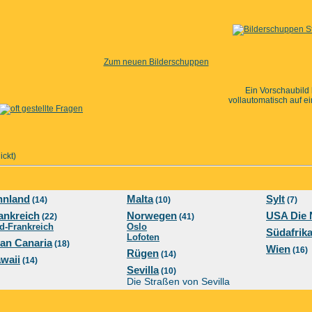
Zum neuen Bilderschuppen
Ein Vorschaubild
vollautomatisch auf e
ckt)
nnland
Malta
Sylt
(14)
(10)
(7)
ankreich
Norwegen
USA Die 
(22)
(41)
d-Frankreich
Oslo
Südafrik
Lofoten
an Canaria
(18)
Wien
(16)
Rügen
(14)
waii
(14)
Sevilla
(10)
Die Straßen von Sevilla