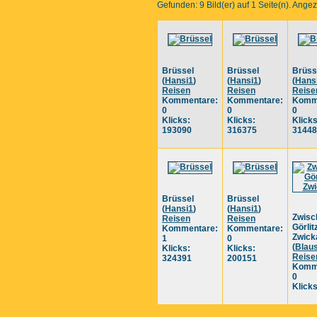
Gefunden: 9 Bild(er) auf 1 Seite(n). Angeze
Brüssel
Brüssel
Brüss
(
Hansi1
)
(
Hansi1
)
(
Hans
Reisen
Reisen
Reise
Kommentare:
Kommentare:
Komm
0
0
0
Klicks:
Klicks:
Klicks
193090
316375
31448
Brüssel
Brüssel
(
Hansi1
)
(
Hansi1
)
Zwisc
Reisen
Reisen
Görlit
Kommentare:
Kommentare:
Zwick
1
0
(
Blaus
Klicks:
Klicks:
Reise
324391
200151
Komm
0
Klick