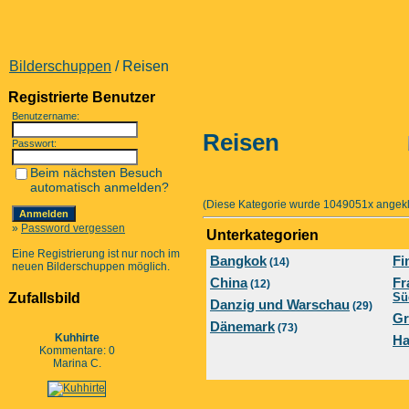
Bilderschuppen
/ Reisen
Registrierte Benutzer
Benutzername:
Reisen
Passwort:
Beim nächsten Besuch
automatisch anmelden?
(Diese Kategorie wurde 1049051x angekli
»
Password vergessen
Unterkategorien
Eine Registrierung ist nur noch im
Bangkok
Fi
(14)
neuen Bilderschuppen möglich.
China
Fr
(12)
Zufallsbild
Sü
Danzig und Warschau
(29)
Gr
Dänemark
(73)
Kuhhirte
Ha
Kommentare: 0
Marina C.