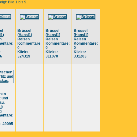
igt: Bild 1 bis 9.
el
Brüssel
Brüssel
Brüssel
i1
)
(
Hansi1
)
(
Hansi1
)
(
Hansi1
)
n
Reisen
Reisen
Reisen
entare:
Kommentare:
Kommentare:
Kommentare:
0
0
0
:
Klicks:
Klicks:
Klicks:
6
324319
311070
331203
hen
z und
au,
i
)
n
entare:
s: 49095