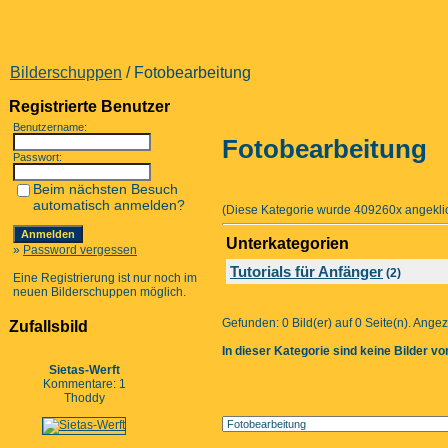
Bilderschuppen
/ Fotobearbeitung
Registrierte Benutzer
Benutzername:
Fotobearbeitung
Passwort:
Beim nächsten Besuch
automatisch anmelden?
(Diese Kategorie wurde 409260x angeklic
Unterkategorien
»
Password vergessen
Tutorials für Anfänger
(2)
Eine Registrierung ist nur noch im
neuen Bilderschuppen möglich.
Gefunden: 0 Bild(er) auf 0 Seite(n). Angeze
Zufallsbild
In dieser Kategorie sind keine Bilder v
Sietas-Werft
Kommentare: 1
Thoddy