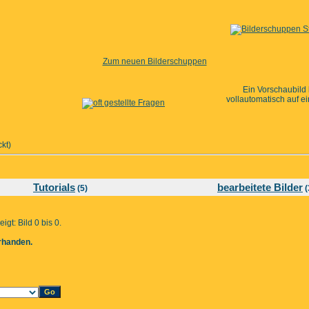
Zum neuen Bilderschuppen
Ein Vorschaubild
vollautomatisch auf e
kt)
Tutorials
bearbeitete Bilder
(5)
(
igt: Bild 0 bis 0.
orhanden.