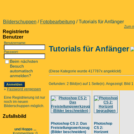
Bilderschuppen
/
Fotobearbeitung
/ Tutorials für Anfänger
Zum n
Registrierte
Benutzer
Benutzername:
Tutorials für Anfänger
Passwort:
Beim nächsten
Besuch
automatisch
(Diese Kategorie wurde 417787x angeklickt)
anmelden?
Gefunden: 2 Bild(er) auf 1 Seite(n). Angezeigt: Bild 1 
»
Password vergessen
Eine Registrierung ist nur
noch im neuen
Bilderschuppen möglich.
Zufallsbild
Photoshop CS 2: Das
Photoshop
Freistellungswerkzeug
CS 2:
und Hopps ...
(Bilder beschneiden)
Horizont
Kommentare: 0