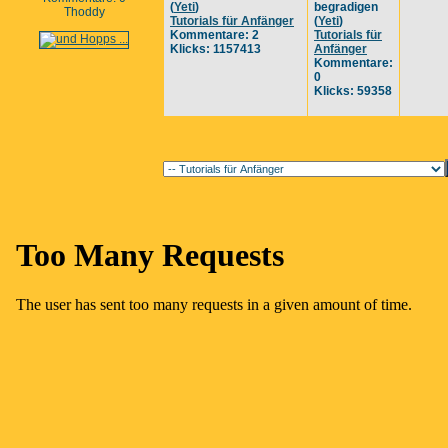
(
Yeti
)
begradigen
Thoddy
Tutorials für Anfänger
(
Yeti
)
Kommentare: 2
Tutorials für
Klicks: 1157413
Anfänger
Kommentare:
0
Klicks: 59358