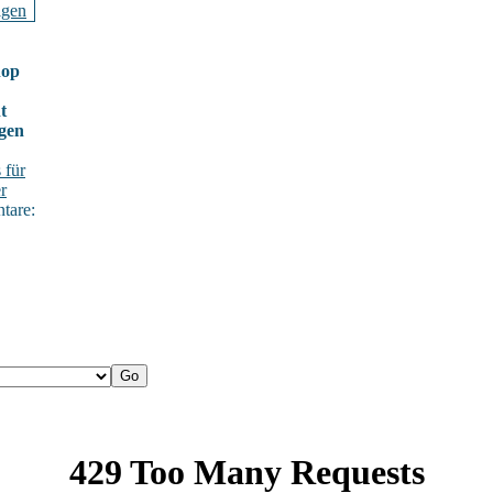
hop
t
gen
 für
r
tare: