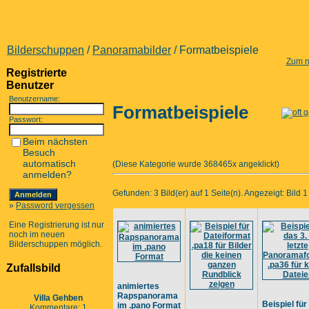
Bilderschuppen
/
Panoramabilder
/ Formatbeispiele
Zum n
Registrierte
Benutzer
Benutzername:
Formatbeispiele
Passwort:
Beim nächsten
Besuch
automatisch
(Diese Kategorie wurde 368465x angeklickt)
anmelden?
Gefunden: 3 Bild(er) auf 1 Seite(n). Angezeigt: Bild 1 
»
Password vergessen
Eine Registrierung ist nur
noch im neuen
Bilderschuppen möglich.
Zufallsbild
animiertes
Rapspanorama
Villa Gehben
Beispiel für
im .pano Format
Kommentare: 1