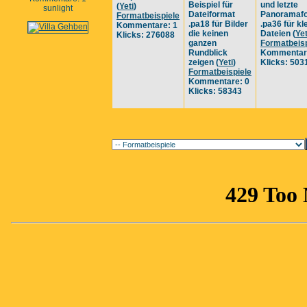
Beispiel für
und letzte
(
Yeti
)
sunlight
Dateiformat
Panoramafo
Formatbeispiele
.pa18 für Bilder
.pa36 für kl
Kommentare: 1
die keinen
Dateien
(
Yet
Klicks: 276088
ganzen
Formatbeisp
Rundblick
Kommentar
zeigen
(
Yeti
)
Klicks: 503
Formatbeispiele
Kommentare: 0
Klicks: 58343