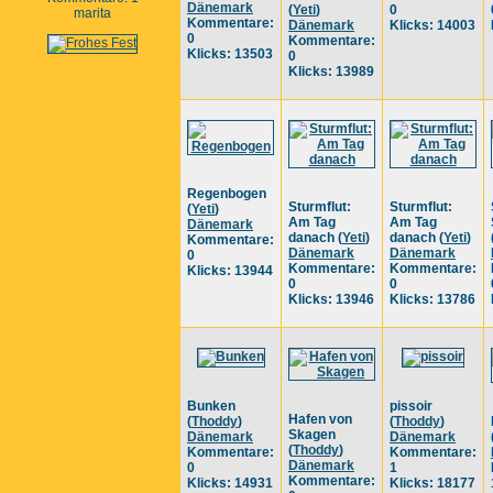
Dänemark
(
Yeti
)
0
marita
Kommentare:
Dänemark
Klicks: 14003
0
Kommentare:
Klicks: 13503
0
Klicks: 13989
Regenbogen
Sturmflut:
Sturmflut:
(
Yeti
)
Am Tag
Am Tag
Dänemark
danach
(
Yeti
)
danach
(
Yeti
)
Kommentare:
Dänemark
Dänemark
0
Kommentare:
Kommentare:
Klicks: 13944
0
0
Klicks: 13946
Klicks: 13786
Bunken
pissoir
Hafen von
(
Thoddy
)
(
Thoddy
)
Skagen
Dänemark
Dänemark
(
Thoddy
)
Kommentare:
Kommentare:
Dänemark
0
1
Kommentare:
Klicks: 14931
Klicks: 18177