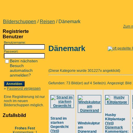
Bilderschuppen
/
Reisen
/ Dänemark
Zum n
Registrierte
Benutzer
Benutzername:
Dänemark
Passwort:
Beim nächsten
Besuch
automatisch
(Diese Kategorie wurde 301227x angeklickt)
anmelden?
Gefunden: 73 Bild(er) auf 4 Seite(n). Angezeigt: Bild 
»
Password vergessen
Eine Registrierung ist nur
noch im neuen
Bilderschuppen möglich.
Zufallsbild
Husby
Strand im
Klitplantage
starken
Windskulptur
(
Yeti
)
Gegenlicht
am
Dänemark
Frohes Fest
(
Yeti
)
Dünenrand
Kommentare:
Kommentare: 1