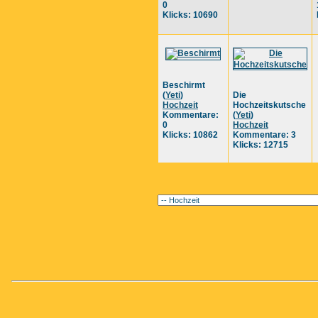
0
Klicks: 10690
Beschirmt
(
Yeti
)
Die
Hochzeit
Hochzeitskutsche
Kommentare:
(
Yeti
)
0
Hochzeit
Klicks: 10862
Kommentare: 3
Klicks: 12715