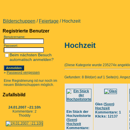
Bilderschuppen
/
Feiertage
/ Hochzeit
Registrierte Benutzer
Benutzername:
Hochzeit
Passwort:
Beim nächsten Besuch
automatisch anmelden?
(Diese Kategorie wurde 235274x angeklic
»
Password vergessen
Gefunden: 8 Bild(er) auf 1 Seite(n). Angeze
Eine Registrierung ist nur noch im
neuen Bilderschuppen möglich.
Zufallsbild
Glas
(
Sven
)
24.01.2007 ~21:10h
Hochzeit
Kommentare: 2
Ein Stück der
Kommentare: 1
Thoddy
Hochzeitstorte
Klicks: 12137
(
Sven
)
Hochzeit
Kommentare: