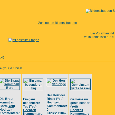
Zum neuen Bilderschuppen
Ein Vorschaubild
vollautomatisch auf e
kt)
igt: Bild 1 bis 8.
Der Herr der
Die Braut
Ringe
(
Yeti
)
Ein ganz
Gemeinsam
kommt an
Hochzeit
besonderer
gehts besser
Bord
(
Yeti
)
Kommentare:
Tag
(
Yeti
)
(
Yeti
)
Hochzeit
0
Hochzeit
Hochzeit
Kommentare:
Klicks: 11042
Kommentare:
Kommentare: