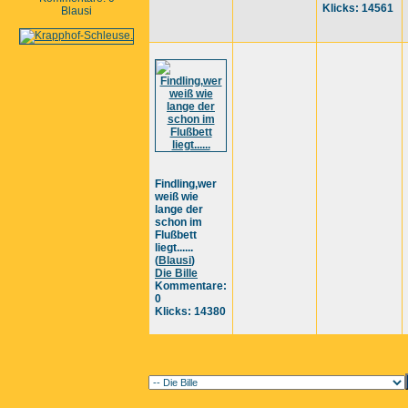
Klicks: 14561
Blausi
Findling,wer
weiß wie
lange der
schon im
Flußbett
liegt......
(
Blausi
)
Die Bille
Kommentare:
0
Klicks: 14380