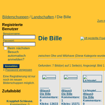
Bilderschuppen
/
Landschaften
/ Die Bille
Zum n
Registrierte
Benutzer
Benutzername:
Die Bille
Passwort:
Beim nächsten
Besuch
automatisch
zwischen Ohe und Witzhave (Diese Kategorie wurde
anmelden?
Gefunden: 7 Bild(er) auf 1 Seite(n). Angezeigt: Bild 1 
»
Password vergessen
Eine Registrierung ist nur
noch im neuen
Bilderschuppen möglich.
.............
.............
Zufallsbild
(
Blausi
)
(
Blausi
)
Lichtspiel........
Die Bille
Die Bille
(
Blausi
)
Kommentare:
Kommentare:
Die Bille
0
1
Kommentare:
Krapphof-Schleuse.
Klicks: 13633
Klicks: 15371
0
Kommentare: 0