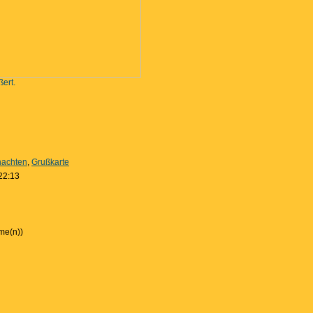
ßert.
achten
,
Grußkarte
22:13
me(n))