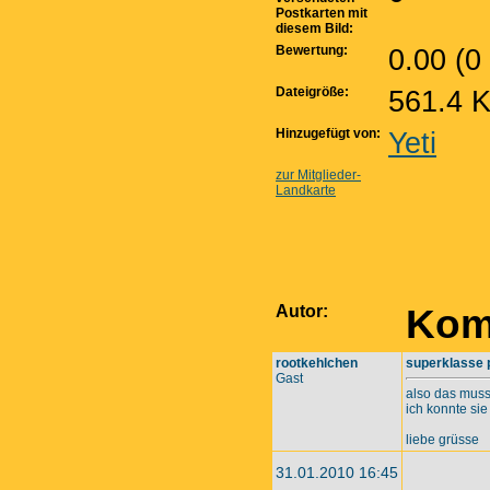
Postkarten mit
diesem Bild:
Bewertung:
0.00 (0
Dateigröße:
561.4 
Hinzugefügt von:
Yeti
zur Mitglieder-
Landkarte
Autor:
Kom
rootkehlchen
superklasse 
Gast
also das muss
ich konnte sie 
liebe grüsse
31.01.2010 16:45