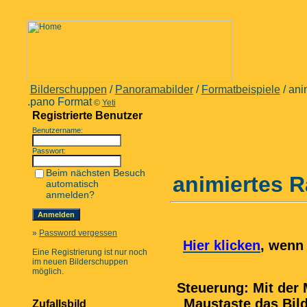
Bilderschuppen
/
Panoramabilder
/
Formatbeispiele
/ ani
.pano Format
©
Yeti
Registrierte Benutzer
Benutzername:
Passwort:
Beim nächsten Besuch
animiertes 
automatisch
anmelden?
»
Password vergessen
Hier klicken
, wenn 
Eine Registrierung ist nur noch
im neuen Bilderschuppen
möglich.
Steuerung: Mit der 
Maustaste das Bild
Zufallsbild