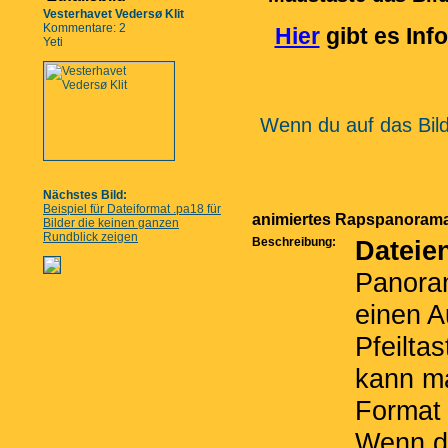
Vesterhavet Vedersø Klit
Kommentare: 2
Hier
gibt es Inf
Yeti
Wenn du auf das Bild
Nächstes Bild:
Beispiel für Dateiformat .pa18 für
animiertes Rapspanorama
Bilder die keinen ganzen
Rundblick zeigen
Beschreibung:
Dateie
Panoram
einen A
Pfeilta
kann m
Format 
Wenn da