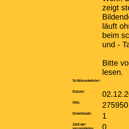
zeigt s
Bilden
läuft o
beim sc
und - T
Bitte 
lesen.
Schlüsselwörter:
Datum:
02.12.2
Hits:
275950
Downloads:
1
Zahl der
0
versendeten