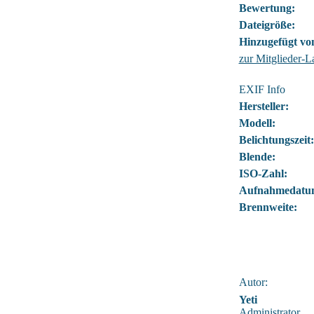
Bewertung:
Dateigröße:
Hinzugefügt vo
zur Mitglieder-L
EXIF Info
Hersteller:
Modell:
Belichtungszeit:
Blende:
ISO-Zahl:
Aufnahmedatu
Brennweite:
Autor:
Yeti
Administrator