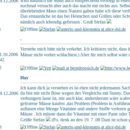
wird natürlich die Maus auch entsprechend versorgt in ei
 29.12.2006
nochmal versucht aber auch das macht mir nichts aus. Selb
überlebenden Maus einen Namen gaben habe ich diese verfütt
Das erstaunliche ist das bei Heimchen und Grillen oder Sch
nämlich auch lebendig gefressen . Gruß Stefan
1
.
Verstehe mich bitte nicht verkehrt. Ich kritisiere nicht, dass d
 11.10.2006
Mäuse nicht vorher schlachtest.) Aber für mich selbst wäre 
42
2
Hay
Ich kann dich ja verstehen es ist eben nicht jedermanns Sac
du bist mir nicht Böse wegen des Vergleichs mit Sunny. Das 
 29.12.2006
verhungern lasse ist, mir auch klar, andersherum wäre wahr
gefrorene Mäuse kaufen ,das Problem (Problem in Anführung
auftauen eine Menge Vitamine und andere Stoffe verloren g
Mäuse . Ich müsste dann die Vitamine mit einer Paste oder T
Grüße Stefan
(P.s. denk an den 19. 7 .08 Dani ist schon 
3