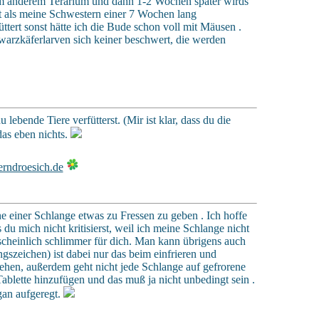
nem anderem Terarium und dann 1-2 Wochen später wirds
st als meine Schwestern einer 7 Wochen lang
ert sonst hätte ich die Bude schon voll mit Mäusen .
warzkäferlarven sich keiner beschwert, die werden
u lebende Tiere verfütterst. (Mir ist klar, dass du die
das eben nichts.
he einer Schlange etwas zu Fressen zu geben . Ich hoffe
du mich nicht kritisierst, weil ich meine Schlange nicht
scheinlich schlimmer für dich. Man kann übrigens auch
szeichen) ist dabei nur das beim einfrieren und
ehen, außerdem geht nicht jede Schlange auf gefrorene
ablette hinzufügen und das muß ja nicht unbedingt sein .
gan aufgeregt.