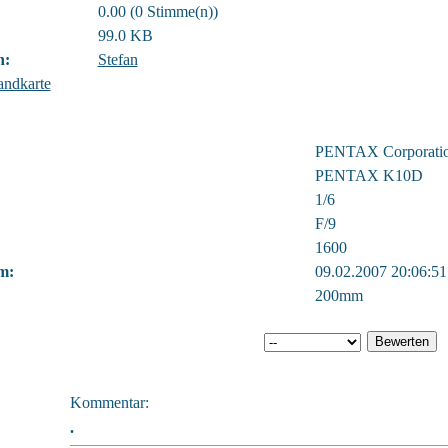
0.00 (0 Stimme(n))
99.0 KB
n:
Stefan
andkarte
PENTAX Corporati
PENTAX K10D
1/6
F/9
1600
m:
09.02.2007 20:06:51
200mm
Kommentar:
.