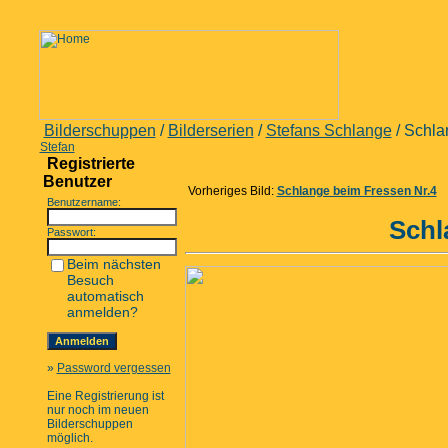
Bilderschuppen
/
Bilderserien
/
Stefans Schlange
/ Schla
Stefan
Registrierte
Benutzer
Vorheriges Bild:
Schlange beim Fressen Nr.4
Benutzername:
Schl
Passwort:
Beim nächsten
Besuch
automatisch
anmelden?
»
Password vergessen
Eine Registrierung ist
nur noch im neuen
Bilderschuppen
möglich.