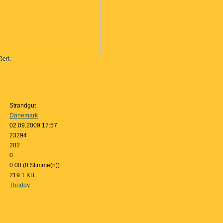
ßert.
Strandgut
Dänemark
02.09.2009 17:57
23294
202
0
0.00 (0 Stimme(n))
219.1 KB
Thoddy