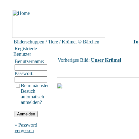
Bilderschuppen
/
Tiere
/ Krümel
©
Bärchen
To
Registrierte
Benutzer
Vorheriges Bild:
Unser Krümel
Benutzername:
Passwort:
Beim nächsten
Besuch
automatisch
anmelden?
»
Password
vergessen