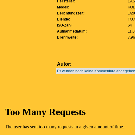
Hersteller:
EAS
Modell:
KOD
Belichtungszeit:
1/2
Blende:
F/3.
ISO-Zahl:
64
Aufnahmedatum:
11.0
Brennweite:
7.9
Autor:
Es wurden noch keine Kommentare abgegeben