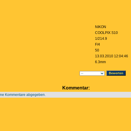
NIKON
COOLPIX S10
1/214.9
F/4
50
13.03.2010 12:04:46
6.3mm
Kommentar:
ine Kommentare abgegeben.