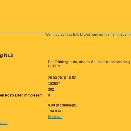
Wenn du auf das Bild klickst, wird es in einem neuen 
g Nr.3
Der Frühling ist da, also rauf auf das Kettenfahrz
GEBEN.
29.03.2010 10:52
153957
392
ten Postkarten mit diesem
0
0.00 (0 Stimme(n))
194.8 KB
Burkhard
karte