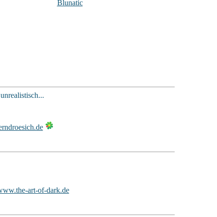
Blunatic
realistisch...