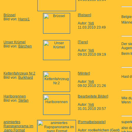
Brüssel
[
Reisen
]
Belgie
Bild von:
Hansi1
Männe
Autor:
Yeti
11.03.2010 23:49
Unser Krümel
[
Tiere
]
Der sie
Bild von:
Bärchen
Augenh
Autor:
Yeti
Beim l
09.03.2010 09:19
Kettenfahrzeug Nr.2
[
Winter
]
Hast d
Bild von:
Burkhard
Autor:
Yeti
09.02.2010 21:26
Hariborennen
[
bearbeitete Bilder
]
Wie du
Bild von:
Stefan
Wenn m
Autor:
Yeti
31.01.2010 20:57
animiertes
[
Formatbeispiele
]
superk
Rapspanorama im
also d
.pano Format
Autor: rootkehlchen (Gast)