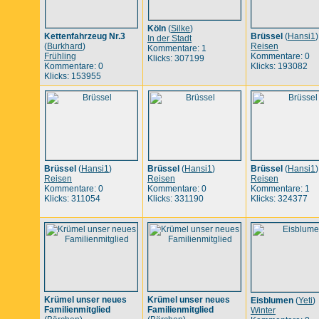
Köln
(
Silke
)
Kettenfahrzeug Nr.3
Brüssel
(
Hansi1
)
In der Stadt
(
Burkhard
)
Reisen
Kommentare: 1
Frühling
Kommentare: 0
Klicks: 307199
Kommentare: 0
Klicks: 193082
Klicks: 153955
Brüssel
(
Hansi1
)
Brüssel
(
Hansi1
)
Brüssel
(
Hansi1
)
Reisen
Reisen
Reisen
Kommentare: 0
Kommentare: 0
Kommentare: 1
Klicks: 311054
Klicks: 331190
Klicks: 324377
Krümel unser neues
Krümel unser neues
Eisblumen
(
Yeti
)
Familienmitglied
Familienmitglied
Winter