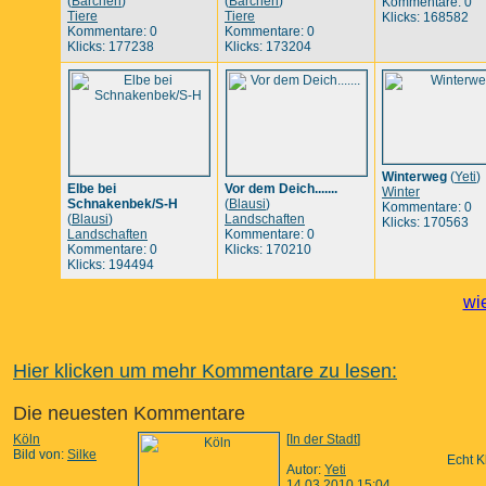
(
Bärchen
)
(
Bärchen
)
Kommentare: 0
Tiere
Tiere
Klicks: 168582
Kommentare: 0
Kommentare: 0
Klicks: 177238
Klicks: 173204
Winterweg
(
Yeti
)
Elbe bei
Vor dem Deich.......
Winter
Schnakenbek/S-H
(
Blausi
)
Kommentare: 0
(
Blausi
)
Landschaften
Klicks: 170563
Landschaften
Kommentare: 0
Kommentare: 0
Klicks: 170210
Klicks: 194494
wi
Hier klicken um mehr Kommentare zu lesen:
Die neuesten Kommentare
Köln
[
In der Stadt
]
Bild von:
Silke
Echt K
Autor:
Yeti
14.03.2010 15:04