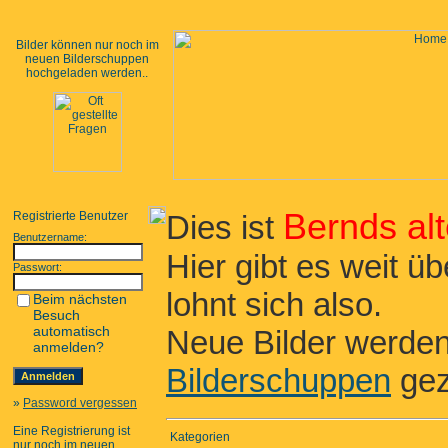
Bilder können nur noch im
neuen Bilderschuppen
hochgeladen werden..
Bernds al
Registrierte Benutzer
Dies ist
Benutzername:
Hier gibt es weit ü
Passwort:
lohnt sich also.
Beim nächsten
Besuch
automatisch
Neue Bilder werden
anmelden?
Bilderschuppen
gez
»
Password vergessen
Eine Registrierung ist
Kategorien
nur noch im neuen