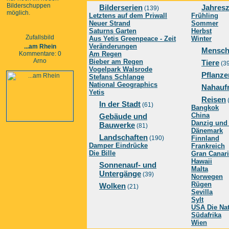
Bilderschuppen
Bilderserien
Jahresz
(139)
möglich.
Letztens auf dem Priwall
Frühling
Neuer Strand
Sommer
Saturns Garten
Herbst
Zufallsbild
Aus Yetis Greenpeace - Zeit
Winter
Veränderungen
...am Rhein
Mensch
Kommentare: 0
Am Regen
Arno
Bieber am Regen
Tiere
(3
Vogelpark Walsrode
Pflanze
Stefans Schlange
National Geographics
Nahauf
Yetis
Reisen
In der Stadt
(61)
Bangkok
China
Gebäude und
Danzig und
Bauwerke
(81)
Dänemark
Landschaften
(190)
Finnland
Damper Eindrücke
Frankreich
Die Bille
Gran Canar
Hawaii
Sonnenauf- und
Malta
Untergänge
(39)
Norwegen
Rügen
Wolken
(21)
Sevilla
Sylt
USA Die Nat
Südafrika
Wien