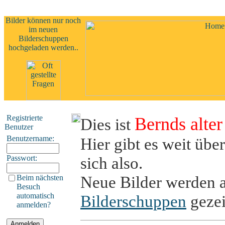
Bilder können nur noch
im neuen
Bilderschuppen
hochgeladen werden..
Registrierte
Bernds alte
Dies ist
Benutzer
Benutzername:
Hier gibt es weit übe
Passwort:
sich also.
Neue Bilder werden 
Beim nächsten
Besuch
automatisch
Bilderschuppen
gezei
anmelden?