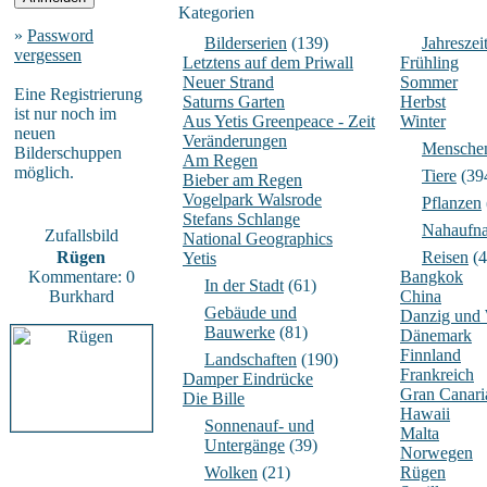
Kategorien
»
Password
Bilderserien
(139)
Jahreszei
vergessen
Letztens auf dem Priwall
Frühling
Neuer Strand
Sommer
Eine Registrierung
Saturns Garten
Herbst
ist nur noch im
Aus Yetis Greenpeace - Zeit
Winter
neuen
Veränderungen
Mensche
Bilderschuppen
Am Regen
möglich.
Tiere
(39
Bieber am Regen
Vogelpark Walsrode
Pflanzen
Stefans Schlange
Nahaufn
Zufallsbild
National Geographics
Rügen
Reisen
(4
Yetis
Kommentare: 0
Bangkok
In der Stadt
(61)
Burkhard
China
Gebäude und
Danzig und
Bauwerke
(81)
Dänemark
Finnland
Landschaften
(190)
Frankreich
Damper Eindrücke
Gran Canari
Die Bille
Hawaii
Sonnenauf- und
Malta
Untergänge
(39)
Norwegen
Wolken
(21)
Rügen