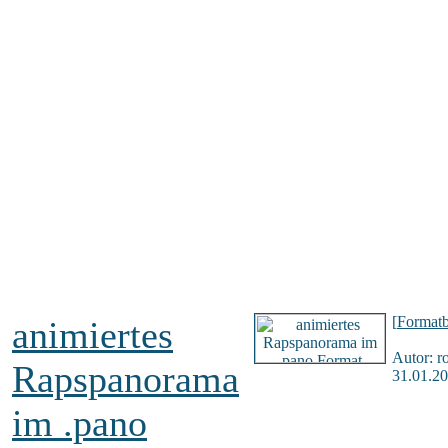
[
Formatb
animiertes
Autor: r
Rapspanorama
31.01.20
im .pano