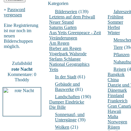
Kategorien
»
Password
Bilderserien
(139)
Jahreszei
vergessen
Letztens auf dem Priwall
Frühling
Neuer Strand
Sommer
Eine Registrierung
Saturns Garten
Herbst
ist nur noch im
Aus Yetis Greenpeace - Zeit
Winter
neuen
Veränderungen
Mensche
Bilderschuppen
Am Regen
möglich.
Tiere
(39
Bieber am Regen
Vogelpark Walsrode
Pflanzen
Stefans Schlange
Nahaufn
Zufallsbild
National Geographics
rote Nacht
Reisen
(4
Yetis
Kommentare: 0
Bangkok
In der Stadt
(61)
Thoddy
China
Gebäude und
Danzig und
Bauwerke
(81)
Dänemark
Finnland
Landschaften
(190)
Frankreich
Damper Eindrücke
Gran Canari
Die Bille
Hawaii
Sonnenauf- und
Malta
Untergänge
(39)
Norwegen
Wolken
(21)
Rügen