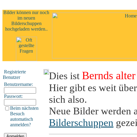
Bilder können nur noch
im neuen
Bilderschuppen
hochgeladen werden..
Registrierte
Bernds alte
Dies ist
Benutzer
Benutzername:
Hier gibt es weit übe
Passwort:
sich also.
Neue Bilder werden 
Beim nächsten
Besuch
automatisch
Bilderschuppen
gezei
anmelden?