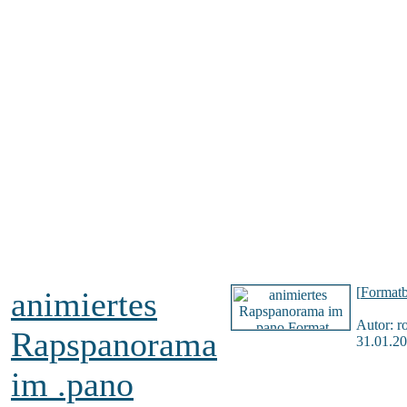
[
Formatb
animiertes
Autor: r
Rapspanorama
31.01.20
im .pano