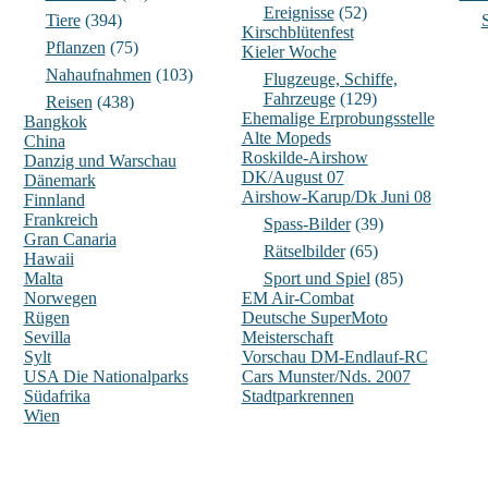
Ereignisse
(52)
Tiere
(394)
Kirschblütenfest
Pflanzen
(75)
Kieler Woche
Nahaufnahmen
(103)
Flugzeuge, Schiffe,
Fahrzeuge
(129)
Reisen
(438)
Ehemalige Erprobungsstelle
Bangkok
Alte Mopeds
China
Roskilde-Airshow
Danzig und Warschau
DK/August 07
Dänemark
Airshow-Karup/Dk Juni 08
Finnland
Frankreich
Spass-Bilder
(39)
Gran Canaria
Rätselbilder
(65)
Hawaii
Malta
Sport und Spiel
(85)
Norwegen
EM Air-Combat
Rügen
Deutsche SuperMoto
Sevilla
Meisterschaft
Sylt
Vorschau DM-Endlauf-RC
USA Die Nationalparks
Cars Munster/Nds. 2007
Südafrika
Stadtparkrennen
Wien