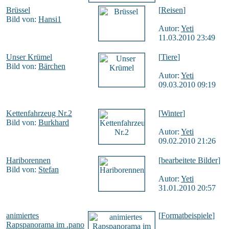
Brüssel
[
Reisen
]
Bild von:
Hansi1
Autor:
Yeti
11.03.2010 23:49
Unser Krümel
[
Tiere
]
Bild von:
Bärchen
Autor:
Yeti
09.03.2010 09:19
Kettenfahrzeug Nr.2
[
Winter
]
Bild von:
Burkhard
Autor:
Yeti
09.02.2010 21:26
Hariborennen
[
bearbeitete Bilder
]
Bild von:
Stefan
Autor:
Yeti
31.01.2010 20:57
animiertes
[
Formatbeispiele
]
Rapspanorama im .pano