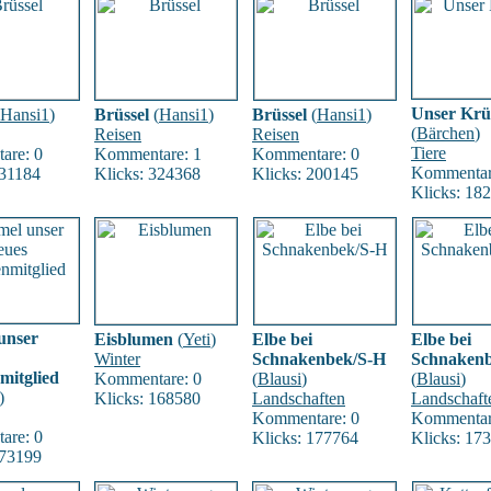
Unser Krü
Hansi1
)
Brüssel
(
Hansi1
)
Brüssel
(
Hansi1
)
(
Bärchen
)
Reisen
Reisen
Tiere
are: 0
Kommentare: 1
Kommentare: 0
Kommentar
331184
Klicks: 324368
Klicks: 200145
Klicks: 18
unser
Eisblumen
(
Yeti
)
Elbe bei
Elbe bei
Winter
Schnakenbek/S-H
Schnaken
mitglied
Kommentare: 0
(
Blausi
)
(
Blausi
)
)
Klicks: 168580
Landschaften
Landschaft
Kommentare: 0
Kommentar
are: 0
Klicks: 177764
Klicks: 17
173199