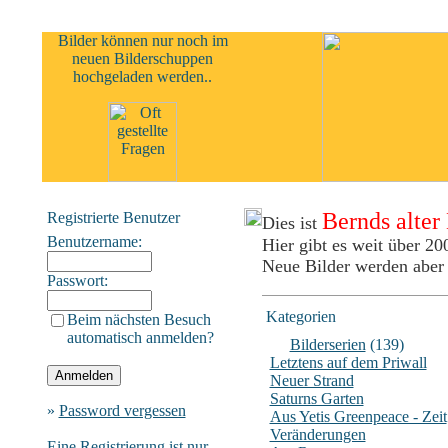
Bilder können nur noch im
neuen Bilderschuppen
hochgeladen werden..
Bernds alter
Registrierte Benutzer
Dies ist
Benutzername:
Hier gibt es weit über 20
Neue Bilder werden aber
Passwort:
Kategorien
Beim nächsten Besuch
automatisch anmelden?
Bilderserien
(139)
Letztens auf dem Priwall
Neuer Strand
Saturns Garten
»
Password vergessen
Aus Yetis Greenpeace - Zeit
Veränderungen
Eine Registrierung ist nur