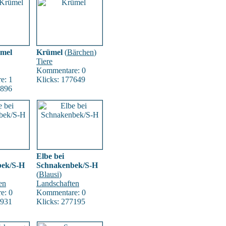
mel
Krümel
(
Bärchen
)
Tiere
Kommentare: 0
e: 1
Klicks: 177649
2896
Elbe bei
bek/S-H
Schnakenbek/S-H
(
Blausi
)
en
Landschaften
e: 0
Kommentare: 0
3931
Klicks: 277195