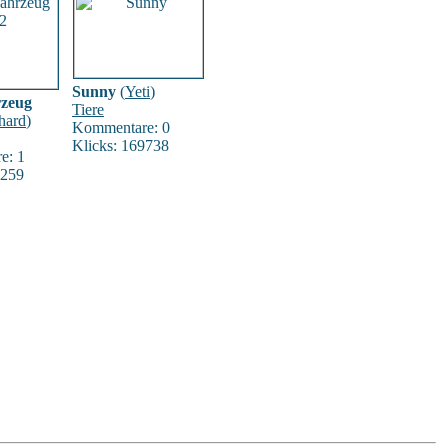
Sunny
(
Yeti
)
rzeug
Tiere
hard
)
Kommentare: 0
Klicks: 169738
e: 1
6259