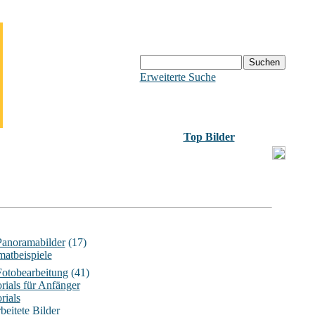
Erweiterte Suche
Top Bilder
Panoramabilder
(17)
matbeispiele
Fotobearbeitung
(41)
rials für Anfänger
rials
beitete Bilder