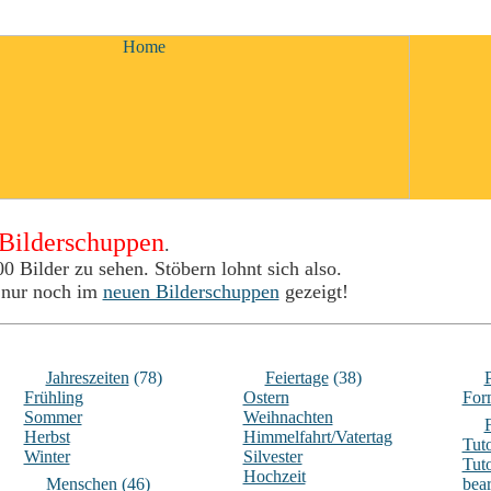
 Bilderschuppen
.
00 Bilder zu sehen. Stöbern lohnt sich also.
 nur noch im
neuen Bilderschuppen
gezeigt!
Jahreszeiten
(78)
Feiertage
(38)
Frühling
Ostern
For
Sommer
Weihnachten
Herbst
Himmelfahrt/Vatertag
Tuto
Winter
Silvester
Tuto
Hochzeit
Menschen
(46)
bear