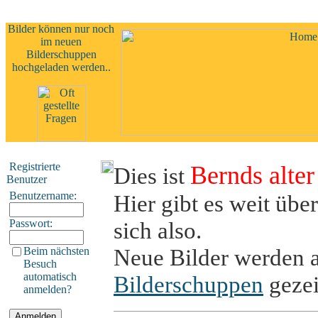
Bilder können nur noch
im neuen
Bilderschuppen
hochgeladen werden..
Registrierte
Bernds alte
Dies ist
Benutzer
Benutzername:
Hier gibt es weit übe
Passwort:
sich also.
Neue Bilder werden 
Beim nächsten
Besuch
automatisch
Bilderschuppen
gezei
anmelden?