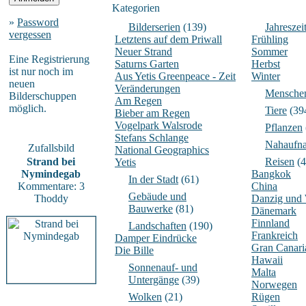
Kategorien
»
Password
Bilderserien
(139)
Jahreszei
vergessen
Letztens auf dem Priwall
Frühling
Neuer Strand
Sommer
Eine Registrierung
Saturns Garten
Herbst
ist nur noch im
Aus Yetis Greenpeace - Zeit
Winter
neuen
Veränderungen
Mensche
Bilderschuppen
Am Regen
möglich.
Tiere
(39
Bieber am Regen
Vogelpark Walsrode
Pflanzen
Stefans Schlange
Nahaufn
Zufallsbild
National Geographics
Strand bei
Reisen
(4
Yetis
Nymindegab
Bangkok
In der Stadt
(61)
Kommentare: 3
China
Gebäude und
Thoddy
Danzig und
Bauwerke
(81)
Dänemark
Finnland
Landschaften
(190)
Frankreich
Damper Eindrücke
Gran Canari
Die Bille
Hawaii
Sonnenauf- und
Malta
Untergänge
(39)
Norwegen
Wolken
(21)
Rügen