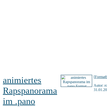
[
Formatb
animiertes
Autor: r
Rapspanorama
31.01.20
im .pano