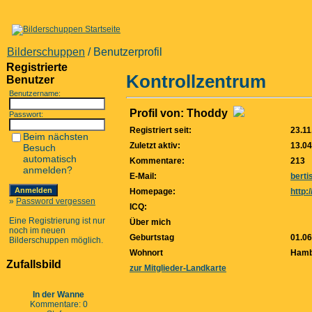
Bilderschuppen
/ Benutzerprofil
Registrierte
Kontrollzentrum
Benutzer
Benutzername:
Profil von: Thoddy
Passwort:
Registriert seit:
23.11
Beim nächsten
Zuletzt aktiv:
13.04
Besuch
automatisch
Kommentare:
213
anmelden?
E-Mail:
bert
Homepage:
http:
»
Password vergessen
ICQ:
Eine Registrierung ist nur
Über mich
noch im neuen
Geburtstag
01.06
Bilderschuppen möglich.
Wohnort
Hamb
Zufallsbild
zur Mitglieder-Landkarte
In der Wanne
Kommentare: 0