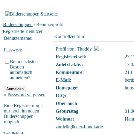
Bilderschuppen
/ Benutzerprofil
Registrierte Benutzer
Kontrollzentrum
Benutzername:
Profil von: Thoddy
Passwort:
Registriert seit:
23.1
Beim nächsten
Zuletzt aktiv:
13.0
Besuch
automatisch
Kommentare:
213
anmelden?
E-Mail:
bert
Homepage:
http
»
Password vergessen
ICQ:
Über mich
Eine Registrierung ist
nur noch im neuen
Geburtstag
01.0
Bilderschuppen
Wohnort
Ham
möglich.
zur Mitglieder-Landkarte
Zufallsbild