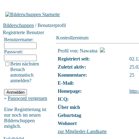
Bilderschuppen
/ Benutzerprofil
Registrierte Benutzer
Kontrollzentrum
Benutzername:
Profil von: Nawaina
Passwort:
Registriert seit:
02.1
Beim nächsten
Zuletzt aktiv:
25.0
Besuch
automatisch
Kommentare:
25
anmelden?
E-Mail:
Homepage:
http
»
Password vergessen
ICQ:
Über mich
Eine Registrierung ist
nur noch im neuen
Geburtstag
Bilderschuppen
Wohnort
möglich.
zur Mitglieder-Landkarte
Zufallsbild