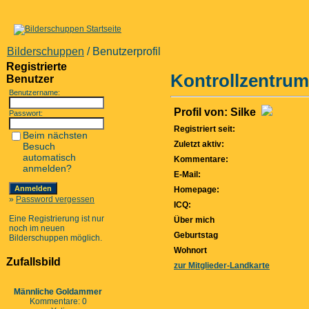
Bilderschuppen
/ Benutzerprofil
Registrierte
Kontrollzentrum
Benutzer
Benutzername:
Profil von: Silke
Passwort:
Registriert seit:
Beim nächsten
Zuletzt aktiv:
Besuch
automatisch
Kommentare:
anmelden?
E-Mail:
Homepage:
»
Password vergessen
ICQ:
Eine Registrierung ist nur
Über mich
noch im neuen
Geburtstag
Bilderschuppen möglich.
Wohnort
Zufallsbild
zur Mitglieder-Landkarte
Männliche Goldammer
Kommentare: 0