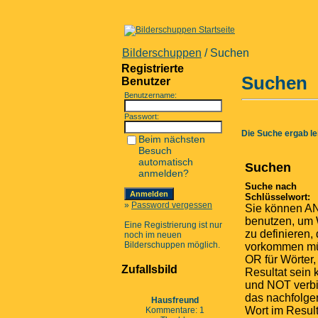
Bilderschuppen
/ Suchen
Registrierte
Suchen
Benutzer
Benutzername:
Passwort:
Die Suche ergab lei
Beim nächsten
Besuch
automatisch
Suchen
anmelden?
Suche nach
Schlüsselwort:
»
Password vergessen
Sie können A
benutzen, um 
Eine Registrierung ist nur
zu definieren, 
noch im neuen
Bilderschuppen möglich.
vorkommen m
OR für Wörter,
Zufallsbild
Resultat sein
und NOT verbi
das nachfolg
Hausfreund
Wort im Result
Kommentare: 1