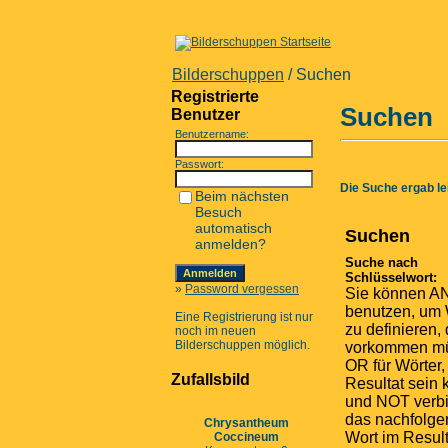
Bilderschuppen
/ Suchen
Registrierte
Suchen
Benutzer
Benutzername:
Passwort:
Die Suche ergab lei
Beim nächsten
Besuch
automatisch
Suchen
anmelden?
Suche nach
Schlüsselwort:
»
Password vergessen
Sie können A
benutzen, um 
Eine Registrierung ist nur
zu definieren, 
noch im neuen
Bilderschuppen möglich.
vorkommen m
OR für Wörter,
Zufallsbild
Resultat sein
und NOT verbi
das nachfolg
Chrysantheum
Wort im Result
Coccineum