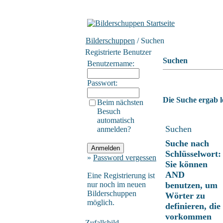
Bilderschuppen
/ Suchen
Registrierte Benutzer
Suchen
Benutzername:
Passwort:
Die Suche ergab le
Beim nächsten
Besuch
automatisch
Suchen
anmelden?
Suche nach
Schlüsselwort:
»
Password vergessen
Sie können
AND
Eine Registrierung ist
nur noch im neuen
benutzen, um
Bilderschuppen
Wörter zu
möglich.
definieren, die
vorkommen
Zufallsbild