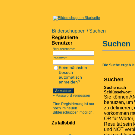
Bilderschuppen
/ Suchen
Registrierte
Suchen
Benutzer
Benutzername:
Passwort:
Die Suche ergab lei
Beim nächsten
Besuch
automatisch
Suchen
anmelden?
Suche nach
Schlüsselwort:
»
Password vergessen
Sie können A
benutzen, um 
Eine Registrierung ist nur
zu definieren, 
noch im neuen
Bilderschuppen möglich.
vorkommen m
OR für Wörter,
Zufallsbild
Resultat sein
und NOT verbi
das nachfolg