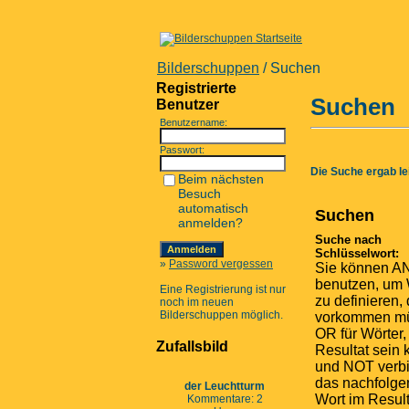
Bilderschuppen
/ Suchen
Registrierte
Suchen
Benutzer
Benutzername:
Passwort:
Die Suche ergab lei
Beim nächsten
Besuch
automatisch
Suchen
anmelden?
Suche nach
Schlüsselwort:
»
Password vergessen
Sie können A
benutzen, um 
Eine Registrierung ist nur
zu definieren, 
noch im neuen
Bilderschuppen möglich.
vorkommen m
OR für Wörter,
Zufallsbild
Resultat sein
und NOT verbi
das nachfolg
der Leuchtturm
Wort im Result
Kommentare: 2