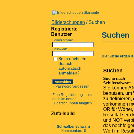
Bilderschuppen
/ Suchen
Registrierte
Suchen
Benutzer
Benutzername:
Passwort:
Die Suche ergab lei
Beim nächsten
Besuch
automatisch
Suchen
anmelden?
Suche nach
Schlüsselwort:
»
Password vergessen
Sie können A
benutzen, um 
Eine Registrierung ist nur
zu definieren, 
noch im neuen
Bilderschuppen möglich.
vorkommen m
OR für Wörter,
Zufallsbild
Resultat sein
und NOT verbi
das nachfolg
Schwalbenschwanz
Wort im Result
Kommentare: 0