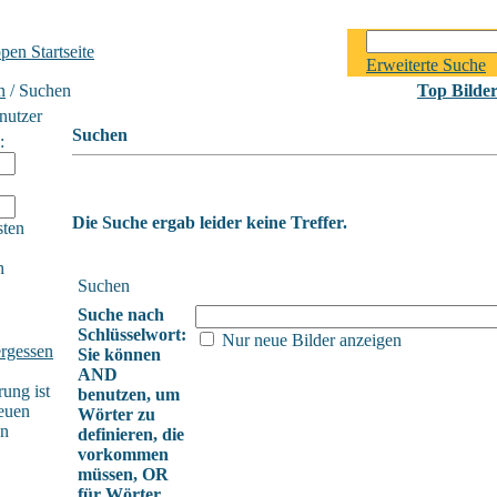
Erweiterte Suche
n
/ Suchen
Top Bilde
nutzer
Suchen
:
Die Suche ergab leider keine Treffer.
sten
h
Suchen
Suche nach
Schlüsselwort:
Nur neue Bilder anzeigen
rgessen
Sie können
AND
rung ist
benutzen, um
euen
Wörter zu
en
definieren, die
vorkommen
müssen, OR
für Wörter,