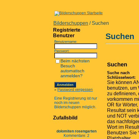
Bilderschuppen
/ Suchen
Registrierte
Suchen
Benutzer
Benutzername:
Passwort:
Beim nächsten
Suchen
Besuch
automatisch
Suche nach
anmelden?
Schlüsselwort:
Sie können A
benutzen, um 
»
Password vergessen
zu definieren, 
Eine Registrierung ist nur
vorkommen m
noch im neuen
OR für Wörter,
Bilderschuppen möglich.
Resultat sein
und NOT verbi
Zufallsbild
das nachfolg
Wort im Result
dolomiten rosengarten
Benutzen Sie *
Kommentare: 2
Platzhalter.