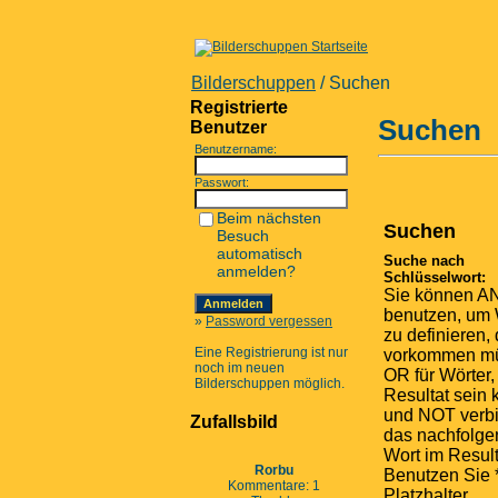
Bilderschuppen
/ Suchen
Registrierte
Suchen
Benutzer
Benutzername:
Passwort:
Beim nächsten
Suchen
Besuch
automatisch
Suche nach
anmelden?
Schlüsselwort:
Sie können A
benutzen, um 
»
Password vergessen
zu definieren, 
Eine Registrierung ist nur
vorkommen m
noch im neuen
OR für Wörter,
Bilderschuppen möglich.
Resultat sein
und NOT verbi
Zufallsbild
das nachfolg
Wort im Result
Rorbu
Benutzen Sie *
Kommentare: 1
Platzhalter.