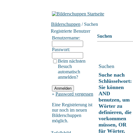
Bilderschuppen
/ Suchen
Registrierte Benutzer
Suchen
Benutzername:
Passwort:
Beim nächsten
Suchen
Besuch
automatisch
Suche nach
anmelden?
Schlüsselwort:
Sie können
AND
»
Password vergessen
benutzen, um
Eine Registrierung ist
Wörter zu
nur noch im neuen
definieren, die
Bilderschuppen
vorkommen
möglich.
müssen, OR
für Wörter,
Zufallsbild