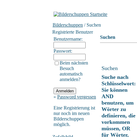
Bilderschuppen
/ Suchen
Registrierte Benutzer
Suchen
Benutzername:
Passwort:
Beim nächsten
Suchen
Besuch
automatisch
Suche nach
anmelden?
Schlüsselwort:
Sie können
AND
»
Password vergessen
benutzen, um
Eine Registrierung ist
Wörter zu
nur noch im neuen
definieren, die
Bilderschuppen
vorkommen
möglich.
müssen, OR
für Wörter,
Zufallsbild