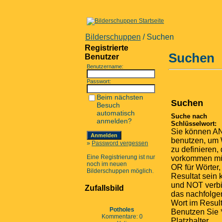
Bilderschuppen
/ Suchen
Registrierte
Suchen
Benutzer
Benutzername:
Passwort:
Beim nächsten
Suchen
Besuch
automatisch
Suche nach
anmelden?
Schlüsselwort:
Sie können A
benutzen, um 
»
Password vergessen
zu definieren, 
Eine Registrierung ist nur
vorkommen m
noch im neuen
OR für Wörter,
Bilderschuppen möglich.
Resultat sein
und NOT verbi
Zufallsbild
das nachfolg
Wort im Result
Potholes
Benutzen Sie *
Kommentare: 0
Platzhalter.