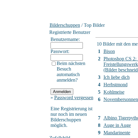
Bilderschuppen
/ Top Bilder
Registrierte Benutzer
Benutzername:
10 Bilder mit den m
Passwort:
1
Bison
2
Photoshop CS 2:
Beim nächsten
Freistellungswer
Besuch
(Bilder beschneid
automatisch
3
Ich liebe dich
anmelden?
4
Herbstmond
5
Kohlmeise
»
Password vergessen
6
Novembersonnen
Eine Registrierung ist
nur noch im neuen
7
Albino Tigerpyth
Bilderschuppen
möglich.
8
Auge in Auge
9
Mandarinente
Zufallsbild