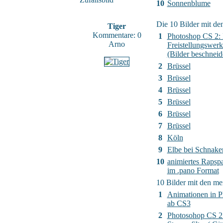
10
Sonnenblume
Die 10 Bilder mit de
Tiger
Kommentare: 0
1
Photoshop CS 2:
Arno
Freistellungswer
(Bilder beschneid
2
Brüssel
3
Brüssel
4
Brüssel
5
Brüssel
6
Brüssel
7
Brüssel
8
Köln
9
Elbe bei Schnak
10
animiertes Raps
im .pano Format
10 Bilder mit den m
1
Animationen in 
ab CS3
2
Photosohop CS 2 