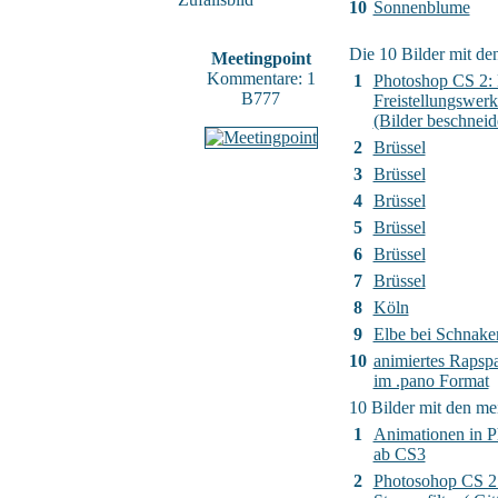
10
Sonnenblume
Die 10 Bilder mit de
Meetingpoint
Kommentare: 1
1
Photoshop CS 2:
B777
Freistellungswer
(Bilder beschneid
2
Brüssel
3
Brüssel
4
Brüssel
5
Brüssel
6
Brüssel
7
Brüssel
8
Köln
9
Elbe bei Schnak
10
animiertes Raps
im .pano Format
10 Bilder mit den m
1
Animationen in 
ab CS3
2
Photosohop CS 2 