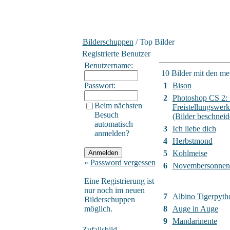
Bilderschuppen
/ Top Bilder
Registrierte Benutzer
Benutzername:
10 Bilder mit den m
Passwort:
1
Bison
2
Photoshop CS 2:
Beim nächsten
Freistellungswer
Besuch
(Bilder beschneid
automatisch
3
Ich liebe dich
anmelden?
4
Herbstmond
5
Kohlmeise
»
Password vergessen
6
Novembersonnen
Eine Registrierung ist
nur noch im neuen
7
Albino Tigerpyth
Bilderschuppen
möglich.
8
Auge in Auge
9
Mandarinente
Zufallsbild