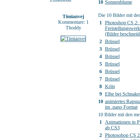
10
Sonnenblume
Die 10 Bilder mit de
Timianvej
Kommentare: 1
1
Photoshop CS 2:
Thoddy
Freistellungswer
(Bilder beschneid
2
Brüssel
3
Brüssel
4
Brüssel
5
Brüssel
6
Brüssel
7
Brüssel
8
Köln
9
Elbe bei Schnak
10
animiertes Raps
im .pano Format
10 Bilder mit den m
1
Animationen in 
ab CS3
2
Photosohop CS 2 