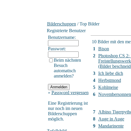
Bilderschuppen
/ Top Bilder
Registrierte Benutzer
Benutzername:
10 Bilder mit den m
Passwort:
1
Bison
2
Photoshop CS 2:
Beim nächsten
Freistellungswer
Besuch
(Bilder beschneid
automatisch
3
Ich liebe dich
anmelden?
4
Herbstmond
5
Kohlmeise
»
Password vergessen
6
Novembersonnen
Eine Registrierung ist
nur noch im neuen
7
Albino Tigerpyth
Bilderschuppen
möglich.
8
Auge in Auge
9
Mandarinente
Zufallsbild