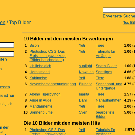
Erweiterte Such
pen
/ Top Bilder
Top Bi
10 Bilder mit den meisten Bewertungen
1
Bison
Yeti
Tiere
1.00
(2
2
Photoshop CS 2: Das
Yeti
Tutorials für
1.00
(1
Freistellungswerkzeug
Anfänger
sten
(Bilder beschneiden)
3
Ich liebe dich
sunlight
Spass-Bilder
1.00
(1
h
4
Herbstmond
Nawaina
Sonstiges
4.66
(9
5
Kohlmeise
Yeti
Tiere
1.88
(8
6
Novembersonnenuntergang
Blunatic
Sonnenauf- und
4.75
(8
gessen
Untergänge
7
Albino Tigerpython
marita
Tiere
1.57
(7
g ist nur
8
Auge in Auge
Dani
Nahaufnahmen
4.29
(7
möglich.
9
Mandarinente
Yeti
Tiere
2.00
(7
10
Sonnenblume
Sven
bearbeitete
5.00
(7
Bilder
Die 10 Bilder mit den meisten Hits
an der
1
Photoshop CS 2: Das
Yeti
Tutorials für
11574
te
Freistellungswerkzeug
Anfänger