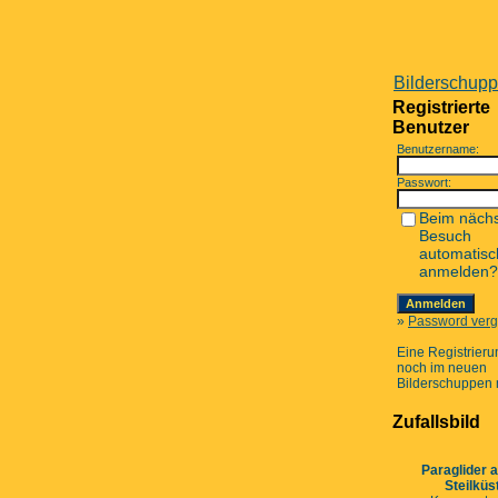
Bilderschup
Registrierte
Benutzer
Benutzername:
Passwort:
Beim näch
Besuch
automatisc
anmelden?
»
Password ver
Eine Registrierun
noch im neuen
Bilderschuppen 
Zufallsbild
Paraglider 
Steilküs