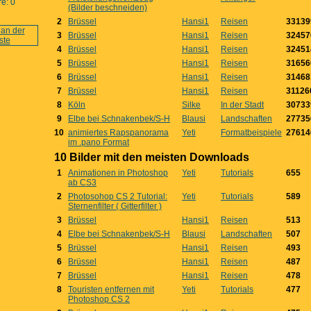
e: 0
(Bilder beschneiden)
2
Brüssel
Hansi1
Reisen
33139
3
Brüssel
Hansi1
Reisen
32457
4
Brüssel
Hansi1
Reisen
32451
5
Brüssel
Hansi1
Reisen
31656
6
Brüssel
Hansi1
Reisen
31468
7
Brüssel
Hansi1
Reisen
31126
8
Köln
Silke
In der Stadt
30733
9
Elbe bei Schnakenbek/S-H
Blausi
Landschaften
27735
10
animiertes Rapspanorama
Yeti
Formatbeispiele
27614
im .pano Format
10 Bilder mit den meisten Downloads
1
Animationen in Photoshop
Yeti
Tutorials
655
ab CS3
2
Photosohop CS 2 Tutorial:
Yeti
Tutorials
589
Sternenfilter ( Gitterfilter )
3
Brüssel
Hansi1
Reisen
513
4
Elbe bei Schnakenbek/S-H
Blausi
Landschaften
507
5
Brüssel
Hansi1
Reisen
493
6
Brüssel
Hansi1
Reisen
487
7
Brüssel
Hansi1
Reisen
478
8
Touristen entfernen mit
Yeti
Tutorials
477
Photoshop CS 2