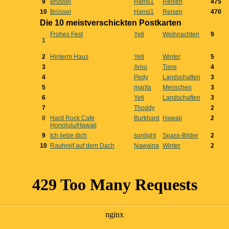
9
Brüssel
Hansi1
Reisen
475
10
Brüssel
Hansi1
Reisen
470
Die 10 meistverschickten Postkarten
Frohes Fest
Yeti
Weihnachten
9
1
2
Hinterm Haus
Yeti
Winter
5
3
Arno
Tiere
4
4
Pedy
Landschaften
3
5
marita
Menschen
3
6
Yeti
Landschaften
3
7
Thoddy
2
8
Hard Rock Cafe
Burkhard
Hawaii
2
Honolulu/Hawaii
9
Ich liebe dich
sunlight
Spass-Bilder
2
10
Rauhreif auf dem Dach
Nawaina
Winter
2