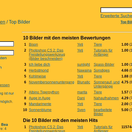
Erweiterte Such
pen
/ Top Bilder
Top Bi
10 Bilder mit den meisten Bewertungen
1
Bison
Yeti
Tiere
1.00
(2
2
Photoshop CS 2: Das
Yeti
Tutorials für
1.00
(1
Freistellungswerkzeug
Anfänger
sten
(Bilder beschneiden)
3
Ich liebe dich
sunlight
Spass-Bilder
1.00
(1
h
4
Herbstmond
Nawaina
Sonstiges
4.66
(9
5
Kohlmeise
Yeti
Tiere
1.88
(8
6
Novembersonnenuntergang
Blunatic
Sonnenauf- und
4.75
(8
gessen
Untergänge
7
Albino Tigerpython
marita
Tiere
1.57
(7
g ist nur
8
Auge in Auge
Dani
Nahaufnahmen
4.29
(7
möglich.
9
Mandarinente
Yeti
Tiere
2.00
(7
10
Sonnenblume
Sven
bearbeitete
5.00
(7
Bilder
Die 10 Bilder mit den meisten Hits
r Bea
1
Photoshop CS 2: Das
Yeti
Tutorials für
11574
e: 4
Freistellungswerkzeug
Anfänger