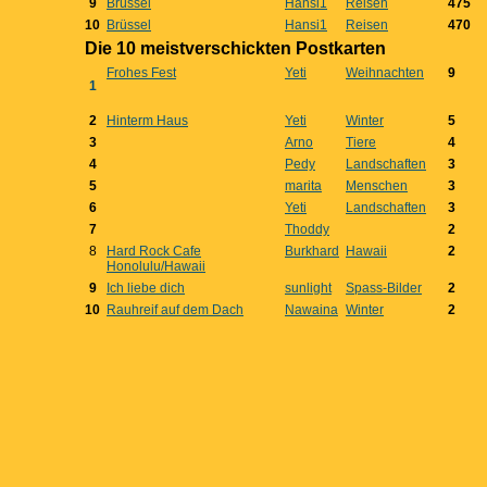
9
Brüssel
Hansi1
Reisen
475
10
Brüssel
Hansi1
Reisen
470
Die 10 meistverschickten Postkarten
Frohes Fest
Yeti
Weihnachten
9
1
2
Hinterm Haus
Yeti
Winter
5
3
Arno
Tiere
4
4
Pedy
Landschaften
3
5
marita
Menschen
3
6
Yeti
Landschaften
3
7
Thoddy
2
8
Hard Rock Cafe
Burkhard
Hawaii
2
Honolulu/Hawaii
9
Ich liebe dich
sunlight
Spass-Bilder
2
10
Rauhreif auf dem Dach
Nawaina
Winter
2