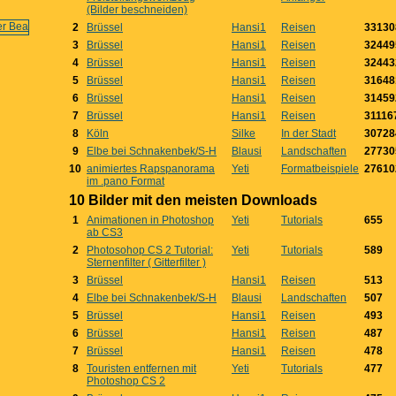
(Bilder beschneiden)
2
Brüssel
Hansi1
Reisen
33130
3
Brüssel
Hansi1
Reisen
32449
4
Brüssel
Hansi1
Reisen
32443
5
Brüssel
Hansi1
Reisen
31648
6
Brüssel
Hansi1
Reisen
31459
7
Brüssel
Hansi1
Reisen
31116
8
Köln
Silke
In der Stadt
30728
9
Elbe bei Schnakenbek/S-H
Blausi
Landschaften
27730
10
animiertes Rapspanorama
Yeti
Formatbeispiele
27610
im .pano Format
10 Bilder mit den meisten Downloads
1
Animationen in Photoshop
Yeti
Tutorials
655
ab CS3
2
Photosohop CS 2 Tutorial:
Yeti
Tutorials
589
Sternenfilter ( Gitterfilter )
3
Brüssel
Hansi1
Reisen
513
4
Elbe bei Schnakenbek/S-H
Blausi
Landschaften
507
5
Brüssel
Hansi1
Reisen
493
6
Brüssel
Hansi1
Reisen
487
7
Brüssel
Hansi1
Reisen
478
8
Touristen entfernen mit
Yeti
Tutorials
477
Photoshop CS 2