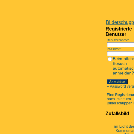
Bilderschup
Registrierte
Benutzer
Benutzername:
Passwort:
Beim näch
Besuch
automatisc
anmelden?
»
Password ver
Eine Registrierun
noch im neuen
Bilderschuppen 
Zufallsbild
im Licht de
Kommentar